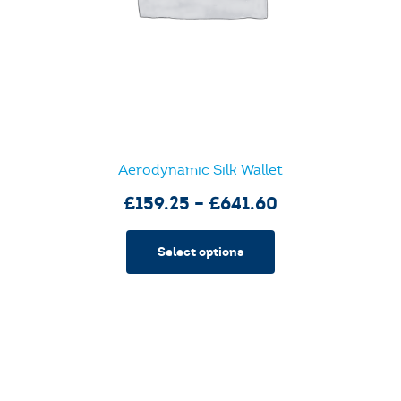
Aerodynamic Silk Wallet
£
159.25
–
£
641.60
Select options