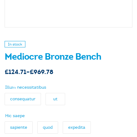
In stock
Mediocre Bronze Bench
£
124.71
–
£
969.78
Illum necessitatibus
consequatur
ut
Hic saepe
sapiente
quod
expedita