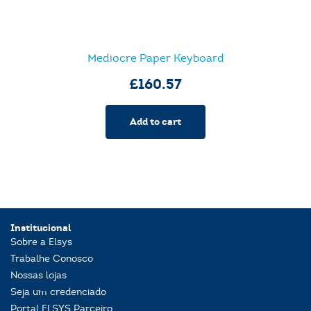
Mediocre Paper Keyboard
£
160.57
Add to cart
Institucional
Sobre a Elsys
Trabalhe Conosco
Nossas lojas
Seja um credenciado
Portal ELSYS Parceiro